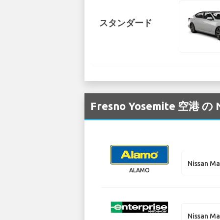
スタンダード
Fresno Yosemite
Nissan M
ALAMO
Nissan M