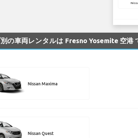
Niss
プ別の車両レンタルは Fresno Yosemite 
Nissan Maxima
Nissan Quest