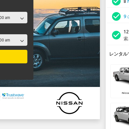
check_circle
8
check_circle
9
1
check_circle
索
レンタルで
Nissa