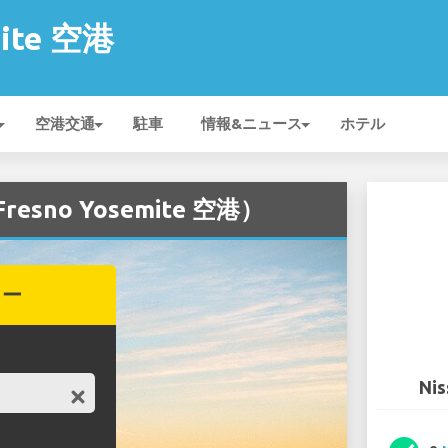
mite 空港
空港交通
駐車
情報&ニュース
ホテル
esno Yosemite 空港）
カー
Nis