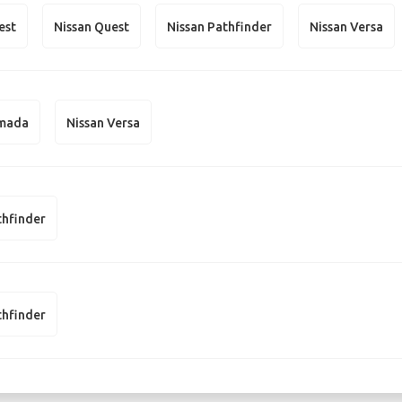
est
Nissan Quest
Nissan Pathfinder
Nissan Versa
rmada
Nissan Versa
thfinder
thfinder