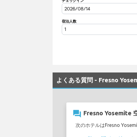
よくある質問 - Fresno Yose
question_answer
Fresno Yose
次のホテルはFresno Yos