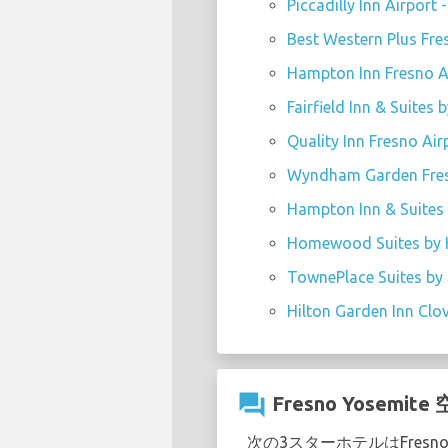
Piccadilly Inn Airport 
Best Western Plus Fre
Hampton Inn Fresno A
Fairfield Inn & Suites
Quality Inn Fresno Air
Wyndham Garden Fresn
Hampton Inn & Suites 
Homewood Suites by Hi
TownePlace Suites by 
Hilton Garden Inn Clov
question_answer
Fresno Yose
次の3スターホテルはFresno