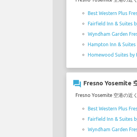
Best Western Plus Fre
Fairfield Inn & Suites
Wyndham Garden Fres
Hampton Inn & Suites 
Homewood Suites by H
question_answer
Fresno Yos
Fresno Yosemite
Best Western Plus Fre
Fairfield Inn & Suites
Wyndham Garden Fres