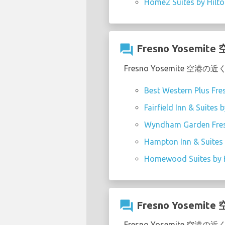
Home2 Suites by Hilto
question_answer
Fresno Yos
Fresno Yosemite
Best Western Plus Fre
Fairfield Inn & Suites
Wyndham Garden Fres
Hampton Inn & Suites 
Homewood Suites by H
question_answer
Fresno Yos
Fresno Yosemit