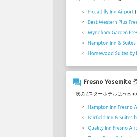
Piccadilly Inn Airport
(
Best Western Plus Fre
Wyndham Garden Fres
Hampton Inn & Suites 
Homewood Suites by H
question_answer
Fresno Yose
次の2スターホテルはFresno
Hampton Inn Fresno A
Fairfield Inn & Suites
Quality Inn Fresno Air