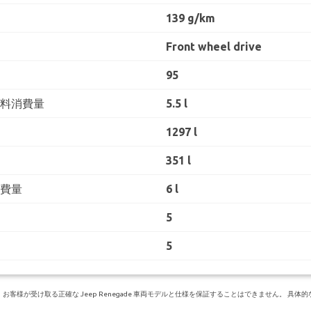
139 g/km
Front wheel drive
95
燃料消費量
5.5 l
1297 l
351 l
消費量
6 l
5
5
様が受け取る正確な Jeep Renegade 車両モデルと仕様を保証することはできません。 具体的