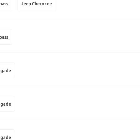
pass
Jeep Cherokee
pass
egade
egade
egade