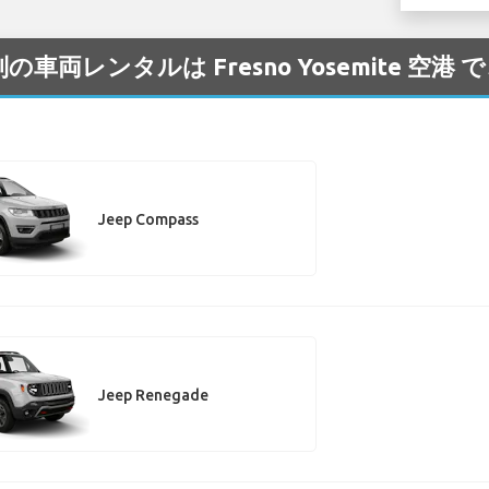
の車両レンタルは Fresno Yosemite 空
Jeep Compass
Jeep Renegade