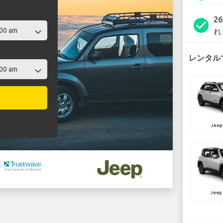
2
check_circle
れ
レンタルで
Jeep
Jeep