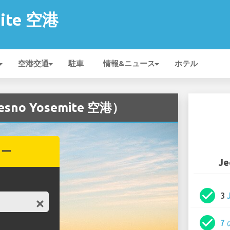
mite 空港
空港交通
駐車
情報&ニュース
ホテル
no Yosemite 空港）
カー
Je
check_circle
3
check_circle
7