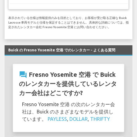
表示されている仕様は情報提供のみを目的としており、お客様が受け取る正確な Buick
Lacrosse 車両モデルと仕様を保証することはできません。 具体的な詳細については、指
定されたレンタカー会社 Fresno Yosemite 空港 にお問い合わせください。
Buick の Fresno Yosemite 空港 でのレンタカー - よくある質問
question_answer
Fresno Yosemite 空港 で Buick
のレンタカーを提供しているレンタ
カー会社はどこですか?
Fresno Yosemite 空港 の次のレンタカー会
社は、Buick のさまざまなモデルを提供し
ています。
PAYLESS
,
DOLLAR
,
THRIFTY