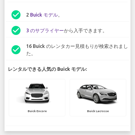
check_circle
2
Buick モデル
。
check_circle
3 のサプライヤー
から入手できます。
16 Buick のレンタカー見積もりが検索されまし
check_circle
た。
レンタルできる人気の Buick モデル:
Buick Encore
Buick Lacrosse