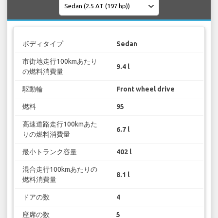
ボディタイプ
Sedan
市街地走行100kmあたり
9.4 l
の燃料消費量
駆動輪
Front wheel drive
燃料
95
高速道路走行100kmあた
6.7 l
りの燃料消費量
最小トランク容量
402 l
混合走行100kmあたりの
8.1 l
燃料消費量
ドアの数
4
座席の数
5