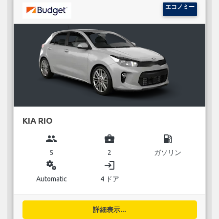
エコノミー
KIA RIO
group
business_center
local_gas_station
5
2
ガソリン
miscellaneous_services
login
Automatic
4 ドア
詳細表示...