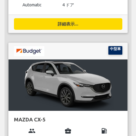
Automatic
4 ドア
詳細表示...
中型車
MAZDA CX-5
group
business_center
local_gas_station