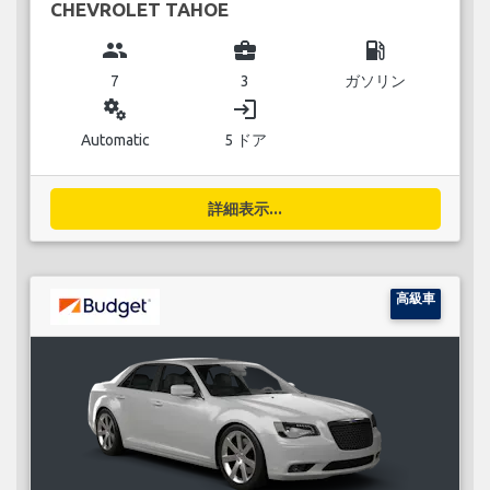
CHEVROLET TAHOE
group
business_center
local_gas_station
7
3
ガソリン
miscellaneous_services
login
Automatic
5 ドア
詳細表示...
高級車