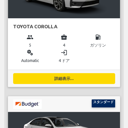
TOYOTA COROLLA
group
business_center
local_gas_station
5
4
ガソリン
miscellaneous_services
login
Automatic
4 ドア
詳細表示...
スタンダード