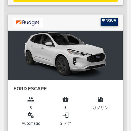
中型SUV
FORD ESCAPE
group
business_center
local_gas_station
5
3
ガソリン
miscellaneous_services
login
Automatic
5 ドア