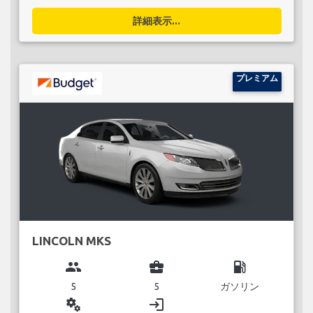
詳細表示...
プレミアム
LINCOLN MKS
group
business_center
local_gas_station
5
5
ガソリン
miscellaneous_services
login