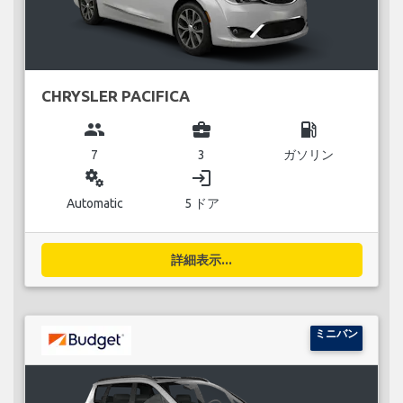
CHRYSLER PACIFICA
group
business_center
local_gas_station
7
3
ガソリン
miscellaneous_services
login
Automatic
5 ドア
詳細表示...
ミニバン