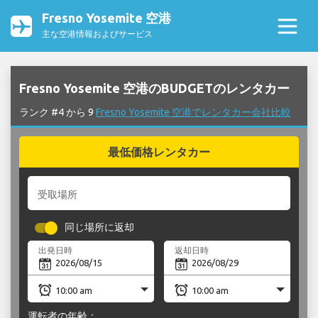
Fresno Yosemite 空港
主な空港情報およびサービス
Fresno Yosemite 空港のBUDGETのレンタカー
ランク #4 から 9
Fresno Yosemite 空港でレンタカー会社比較
最低価格レンタカー
受取場所
同じ場所に返却
出発日時
返却日時
運転者の年齢：