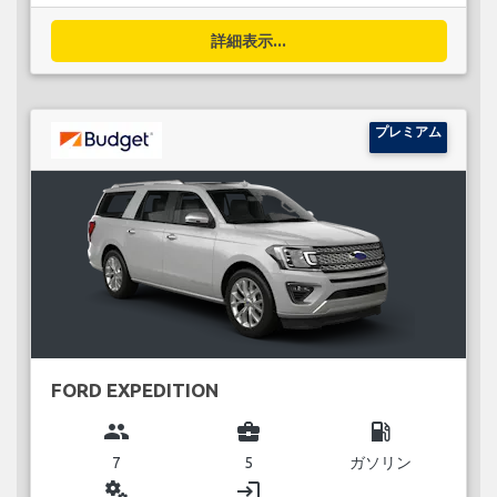
詳細表示...
プレミアム
FORD EXPEDITION
group
business_center
local_gas_station
7
5
ガソリン
miscellaneous_services
login