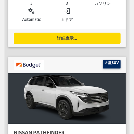
5
3
ガソリン
miscellaneous_services
login
Automatic
5 ドア
詳細表示...
大型SUV
NISSAN PATHFINDER