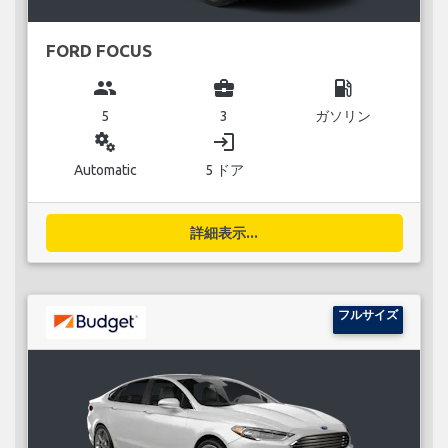
FORD FOCUS
group
business_center
local_gas_station
5
3
ガソリン
miscellaneous_services
login
Automatic
5 ドア
詳細表示...
フルサイズ