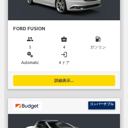
FORD FUSION
group
business_center
local_gas_station
5
4
ガソリン
miscellaneous_services
login
Automatic
4 ドア
詳細表示...
コンバーチブル