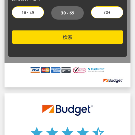
18 - 29
70+
30 - 69
検索
star
star
star
star
star_half