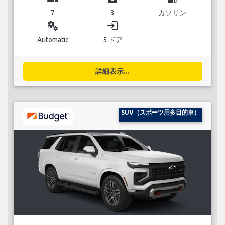
7
3
ガソリン
miscellaneous_services
login
Automatic
5 ドア
詳細表示...
SUV（スポーツ用多目的車）