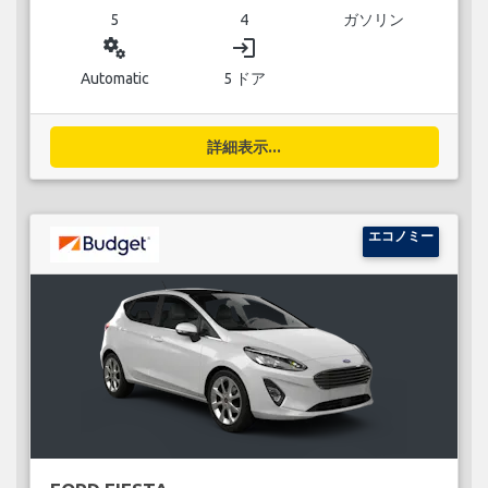
5
4
ガソリン
miscellaneous_services
login
Automatic
5 ドア
詳細表示...
エコノミー