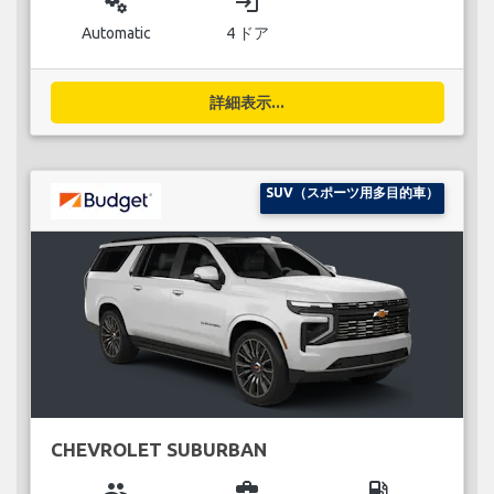
miscellaneous_services
login
Automatic
4 ドア
詳細表示...
SUV（スポーツ用多目的車）
CHEVROLET SUBURBAN
group
business_center
local_gas_station