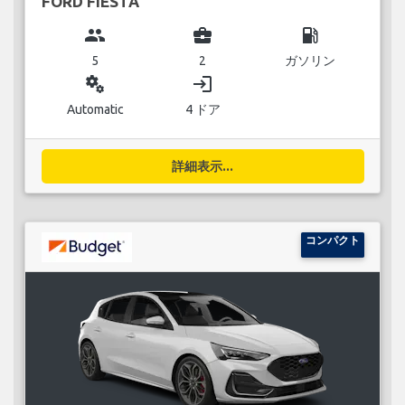
FORD FIESTA
group
business_center
local_gas_station
5
2
ガソリン
miscellaneous_services
login
Automatic
4 ドア
詳細表示...
コンパクト