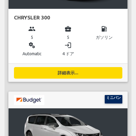
CHRYSLER 300
group
business_center
local_gas_station
5
5
ガソリン
miscellaneous_services
login
Automatic
4 ドア
詳細表示...
ミニバン