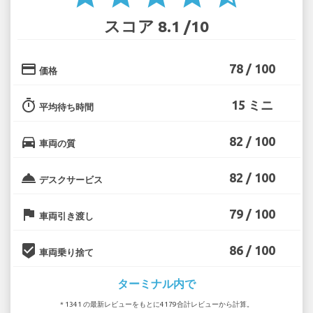
スコア 8.1 /10
credit_card
78 / 100
価格
timer
15 ミニ
平均待ち時間
directions_car
82 / 100
車両の質
room_service
82 / 100
デスクサービス
flag
79 / 100
車両引き渡し
beenhere
86 / 100
車両乗り捨て
ターミナル内で
* 1341 の最新レビューをもとに4179合計レビューから計算。