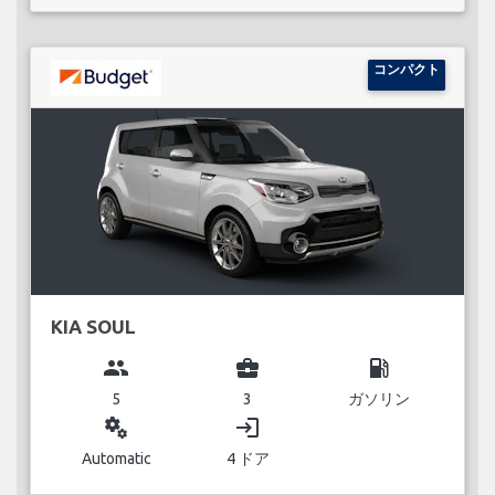
コンパクト
KIA SOUL
group
business_center
local_gas_station
5
3
ガソリン
miscellaneous_services
login
Automatic
4 ドア