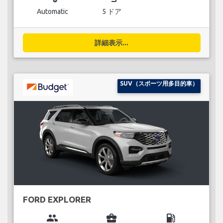
Automatic
5 ドア
詳細表示...
SUV（スポーツ用多目的車）
FORD EXPLORER
group
business_center
local_gas_station