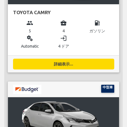
TOYOTA CAMRY
group
business_center
local_gas_station
5
4
ガソリン
miscellaneous_services
login
Automatic
4 ドア
詳細表示...
中型車