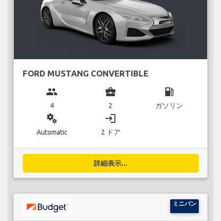
FORD MUSTANG CONVERTIBLE
group
business_center
local_gas_station
4
2
ガソリン
miscellaneous_services
login
Automatic
2 ドア
詳細表示...
ミニバン