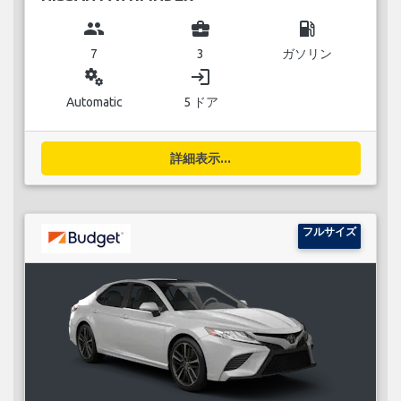
group
business_center
local_gas_station
7
3
ガソリン
miscellaneous_services
login
Automatic
5 ドア
詳細表示...
フルサイズ