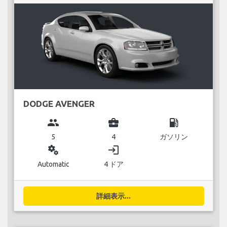
DODGE AVENGER
group
business_center
local_gas_station
5
4
ガソリン
miscellaneous_services
login
Automatic
4 ドア
詳細表示...