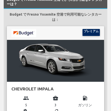
ーは？
Budget で Fresno Yosemite 空港で利用可能なレンタカー
は：
プレミアム
CHEVROLET IMPALA
group
business_center
local_gas_station
5
3
ガソリン