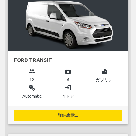
FORD TRANSIT
group
business_center
local_gas_station
12
6
ガソリン
miscellaneous_services
login
Automatic
4 ドア
詳細表示...