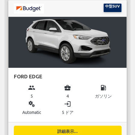
中型SUV
FORD EDGE
group
business_center
local_gas_station
5
4
ガソリン
miscellaneous_services
login
Automatic
5 ドア
詳細表示...