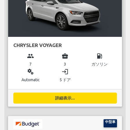
CHRYSLER VOYAGER
group
business_center
local_gas_station
7
3
ガソリン
miscellaneous_services
login
Automatic
5 ドア
詳細表示...
中型車