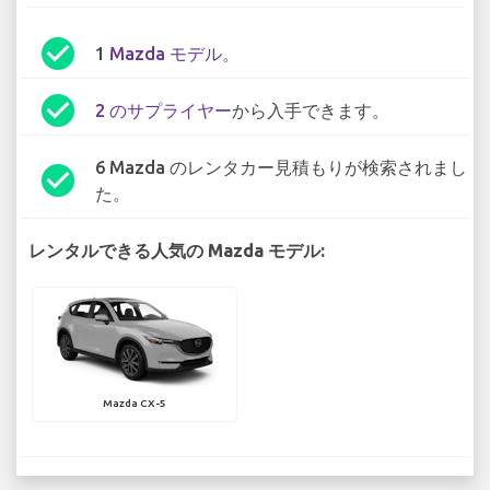
check_circle
1
Mazda モデル
。
check_circle
2 のサプライヤー
から入手できます。
6 Mazda のレンタカー見積もりが検索されまし
check_circle
た。
レンタルできる人気の Mazda モデル:
Mazda CX-5