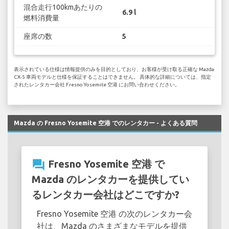
混合走行100kmあたりの
6.9 l
燃料消費量
座席の数
5
表示されている仕様は情報提供のみを目的としており、お客様が受け取る正確な Mazda
CX-5 車両モデルと仕様を保証することはできません。 具体的な詳細については、指定
されたレンタカー会社 Fresno Yosemite 空港 にお問い合わせください。
Mazda の Fresno Yosemite 空港 でのレンタカー - よくある質問
question_answer
Fresno Yosemite 空港 で
Mazda のレンタカーを提供してい
るレンタカー会社はどこですか?
Fresno Yosemite 空港 の次のレンタカー会
社は、Mazda のさまざまなモデルを提供