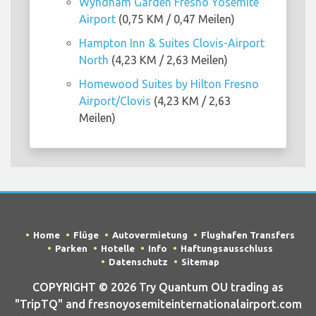
Wyndham Garden Fresno Yosemite
Airport
(0,75 KM / 0,47 Meilen)
Hampton Inn & Suites Clovis-Airport
North
(4,23 KM / 2,63 Meilen)
Homewood Suites by Hilton Fresno
Airport/Clovis
(4,23 KM / 2,63
Meilen)
Home
Flüge
Autovermietung
Flughafen Transfers
Parken
Hotelle
Info
Haftungsausschluss
Datenschutz
Sitemap
COPYRIGHT © 2026 Try Quantum OU trading as
"TripTQ" and fresnoyosemiteinternationalairport.com