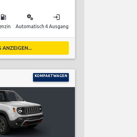
local_gas_station
miscellaneous_services
login
enzin
Automatisch
4 Ausgang
 ANZEIGEN...
KOMPAKTWAGEN