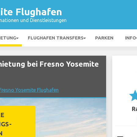
ite Flughafen
mationen und Dienstleistungen
IETUNG
FLUGHAFEN TRANSFERS
PARKEN
INFO
etung bei Fresno Yosemite
 Fresno Yosemite Flughafen
st
R
RE
GS-
N