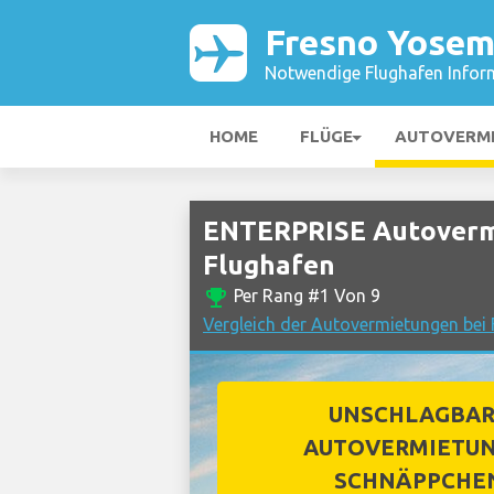
Fresno Yosem
Notwendige Flughafen Infor
HOME
FLÜGE
AUTOVERM
ENTERPRISE Autovermi
Flughafen
emoji_events
Per Rang #1 Von 9
Vergleich der Autovermietungen bei
UNSCHLAGBA
AUTOVERMIETUN
SCHNÄPPCHE