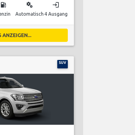
local_gas_station
miscellaneous_services
login
enzin
Automatisch
4 Ausgang
 ANZEIGEN...
SUV