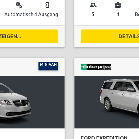
miscellaneous_services
login
group
business_center
Automatisch
4 Ausgang
5
4
B
EIGEN...
DETAILS
MINIVAN
FORD EXPEDITION