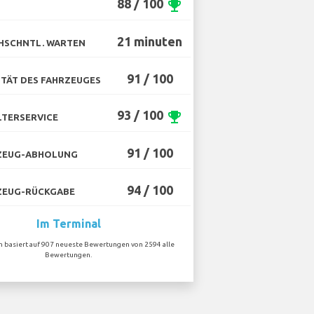
88 / 100
emoji_events
21 minuten
HSCHNTL. WARTEN
91 / 100
TÄT DES FAHRZEUGES
93 / 100
emoji_events
TERSERVICE
91 / 100
ZEUG-ABHOLUNG
94 / 100
ZEUG-RÜCKGABE
Im Terminal
on basiert auf 907 neueste Bewertungen von 2594 alle
Bewertungen.