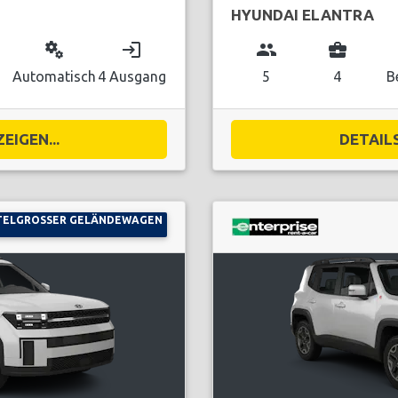
HYUNDAI ELANTRA
miscellaneous_services
login
group
business_center
Automatisch
4 Ausgang
5
4
B
EIGEN...
DETAILS
TELGROSSER GELÄNDEWAGEN