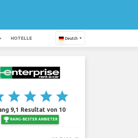
HOTELLE
Deutch
ar
star
star
star
star
ang 9,1 Resultat von 10
emoji_events
RANG-BESTER ANBIETER