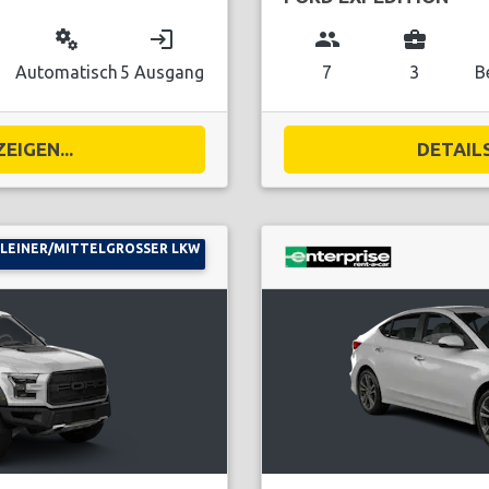
miscellaneous_services
login
group
business_center
Automatisch
5 Ausgang
7
3
B
EIGEN...
DETAILS
LEINER/MITTELGROSSER LKW