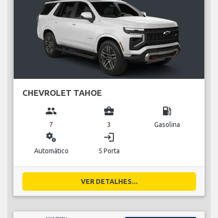
CHEVROLET TAHOE
group
business_center
local_gas_station
7
3
Gasolina
miscellaneous_services
login
Automático
5 Porta
VER DETALHES...