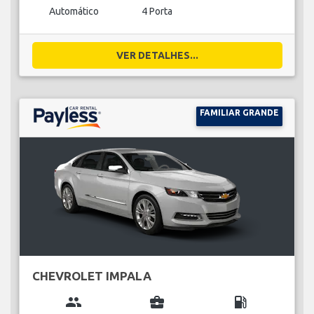
Automático
4 Porta
VER DETALHES...
FAMILIAR GRANDE
CHEVROLET IMPALA
group
business_center
local_gas_station