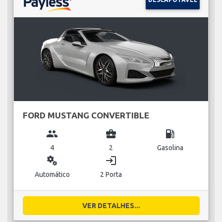
FORD MUSTANG CONVERTIBLE
group
business_center
local_gas_station
4
2
Gasolina
miscellaneous_services
login
Automático
2 Porta
VER DETALHES...