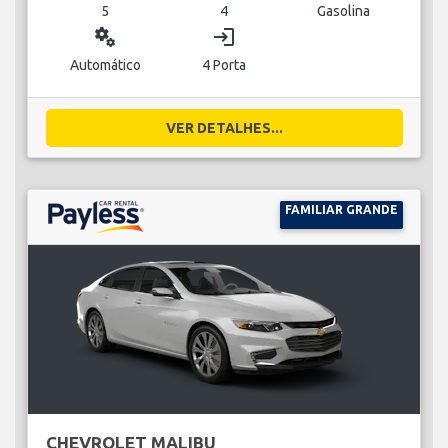
5
4
Gasolina
miscellaneous_services
login
Automático
4 Porta
VER DETALHES...
FAMILIAR GRANDE
CHEVROLET MALIBU