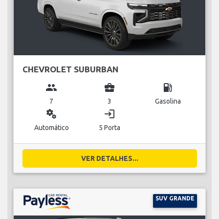
CHEVROLET SUBURBAN
group
business_center
local_gas_station
7
3
Gasolina
miscellaneous_services
login
Automático
5 Porta
VER DETALHES...
SUV GRANDE