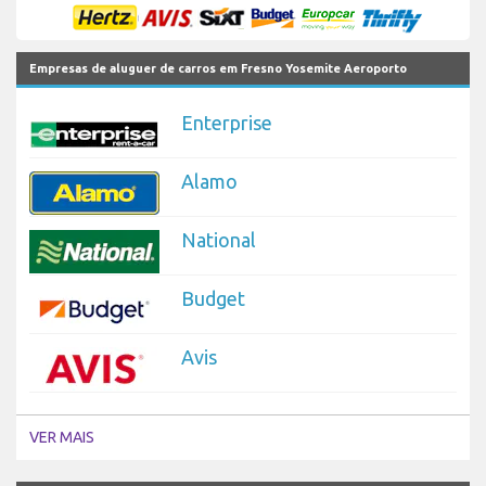
Empresas de aluguer de carros em Fresno Yosemite Aeroporto
Enterprise
Alamo
National
Budget
Avis
VER MAIS