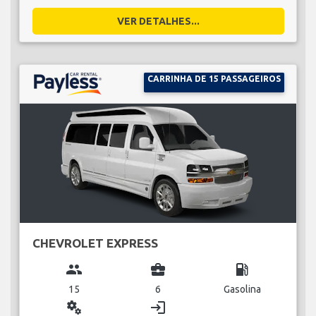
VER DETALHES...
CARRINHA DE 15 PASSAGEIROS
CHEVROLET EXPRESS
group
business_center
local_gas_station
15
6
Gasolina
miscellaneous_services
login