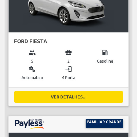
FORD FIESTA
group
business_center
local_gas_station
5
2
Gasolina
miscellaneous_services
login
Automático
4 Porta
VER DETALHES...
FAMILIAR GRANDE