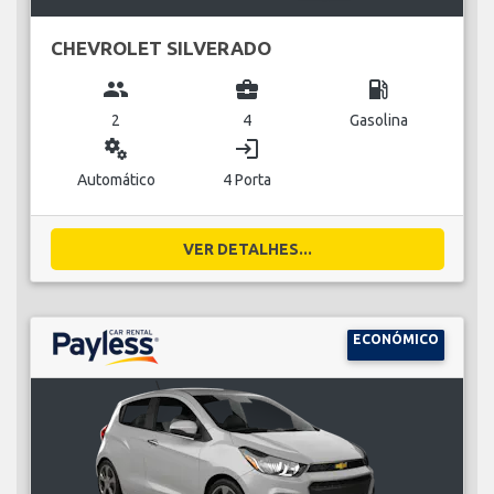
CHEVROLET SILVERADO
group
business_center
local_gas_station
2
4
Gasolina
miscellaneous_services
login
Automático
4 Porta
VER DETALHES...
ECONÓMICO