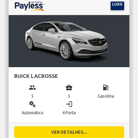
LUXO
BUICK LACROSSE
group
business_center
local_gas_station
5
5
Gasolina
miscellaneous_services
login
Automático
4 Porta
VER DETALHES...