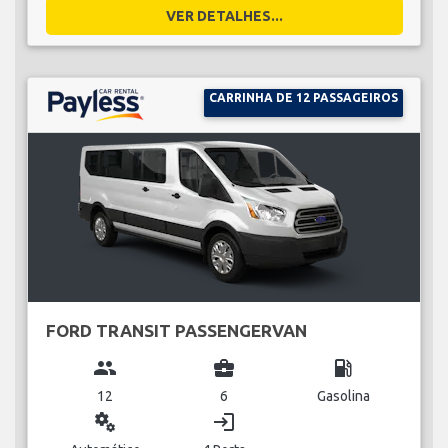
VER DETALHES...
CARRINHA DE 12 PASSAGEIROS
FORD TRANSIT PASSENGERVAN
group
business_center
local_gas_station
12
6
Gasolina
miscellaneous_services
login