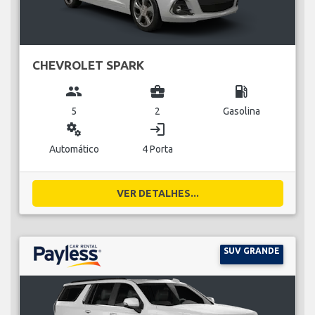
CHEVROLET SPARK
group
business_center
local_gas_station
5
2
Gasolina
miscellaneous_services
login
Automático
4 Porta
VER DETALHES...
SUV GRANDE