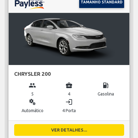
TAMANHO STANDARD
CHRYSLER 200
group
business_center
local_gas_station
5
4
Gasolina
miscellaneous_services
login
Automático
4 Porta
VER DETALHES...