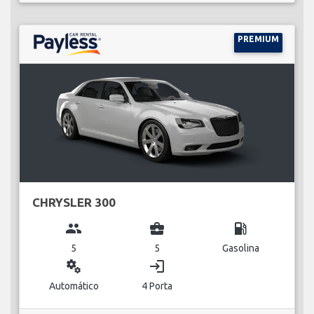
PREMIUM
CHRYSLER 300
group
business_center
local_gas_station
5
5
Gasolina
miscellaneous_services
login
Automático
4 Porta