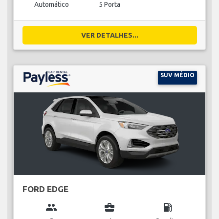
Automático
5 Porta
VER DETALHES...
SUV MÉDIO
FORD EDGE
group
business_center
local_gas_station