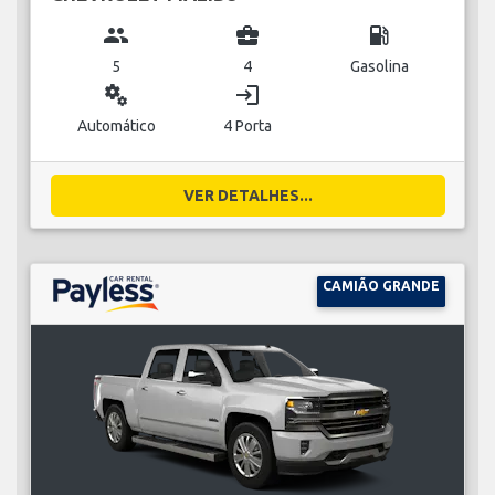
group
business_center
local_gas_station
5
4
Gasolina
miscellaneous_services
login
Automático
4 Porta
VER DETALHES...
CAMIÃO GRANDE