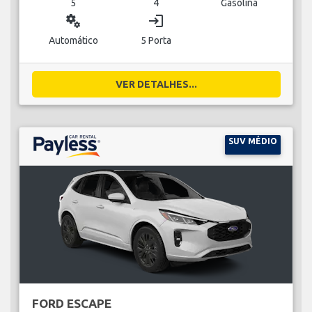
5
4
Gasolina
miscellaneous_services
login
Automático
5 Porta
VER DETALHES...
SUV MÉDIO
FORD ESCAPE