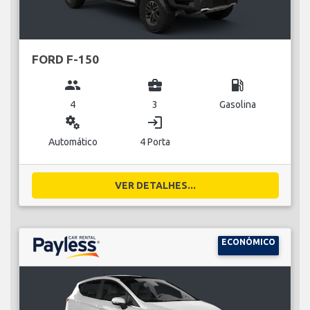
FORD F-150
group
business_center
local_gas_station
4
3
Gasolina
miscellaneous_services
login
Automático
4 Porta
VER DETALHES...
ECONÓMICO