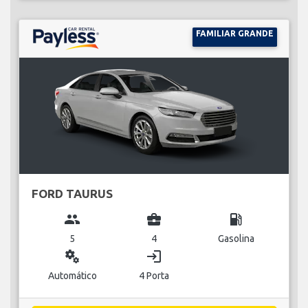
FAMILIAR GRANDE
FORD TAURUS
group
business_center
local_gas_station
5
4
Gasolina
miscellaneous_services
login
Automático
4 Porta