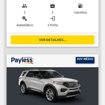
group
business_center
local_gas_station
5
3
Gasolina
miscellaneous_services
login
Automático
5 Porta
VER DETALHES...
SUV MÉDIO