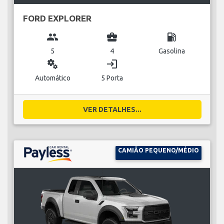
FORD EXPLORER
group
business_center
local_gas_station
5
4
Gasolina
miscellaneous_services
login
Automático
5 Porta
VER DETALHES...
CAMIÃO PEQUENO/MÉDIO