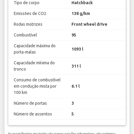
Tipo de corpo
Hatchback
Emissões de CO2
138 g/km
Rodas motrizes
Front wheel drive
Combustível
95
Capacidade máxima do
1093 l
porta-malas
Capacidade mínima do
311 l
tronco
Consumo de combustível
em condução mista por
6.1 l
100 km
Número de portas
3
Número de assentos
5
As especificações mostradas são apenas para fins informativos, não podemos