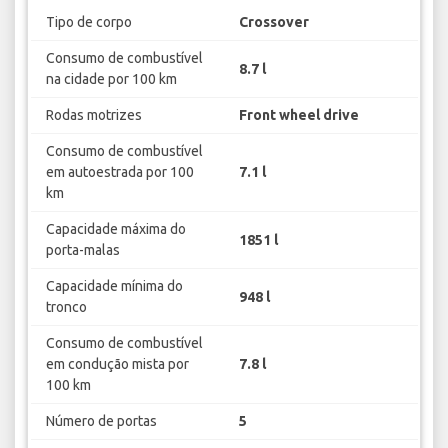
Tipo de corpo
Crossover
Consumo de combustível
8.7 l
na cidade por 100 km
Rodas motrizes
Front wheel drive
Consumo de combustível
em autoestrada por 100
7.1 l
km
Capacidade máxima do
1851 l
porta-malas
Capacidade mínima do
948 l
tronco
Consumo de combustível
em condução mista por
7.8 l
100 km
Número de portas
5