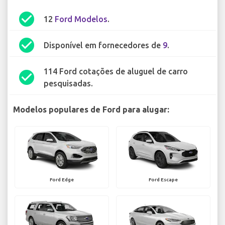
check_circle
12
Ford Modelos
.
check_circle
Disponível em fornecedores de
9
.
114 Ford cotações de aluguel de carro
check_circle
pesquisadas.
Modelos populares de Ford para alugar:
Ford Edge
Ford Escape