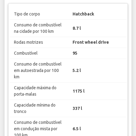
Tipo de corpo
Hatchback
Consumo de combustível
8.7 l
na cidade por 100 km
Rodas motrizes
Front wheel drive
Combustível
95
Consumo de combustível
em autoestrada por 100
5.2 l
km
Capacidade máxima do
1175 l
porta-malas
Capacidade mínima do
337 l
tronco
Consumo de combustível
em condução mista por
6.5 l
100 km