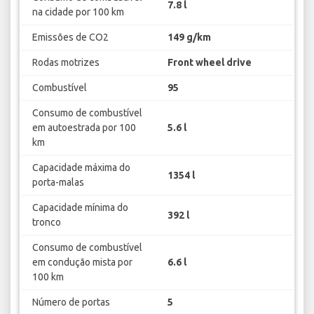
7.8 l
na cidade por 100 km
Emissões de CO2
149 g/km
Rodas motrizes
Front wheel drive
Combustível
95
Consumo de combustível
em autoestrada por 100
5.6 l
km
Capacidade máxima do
1354 l
porta-malas
Capacidade mínima do
392 l
tronco
Consumo de combustível
em condução mista por
6.6 l
100 km
Número de portas
5