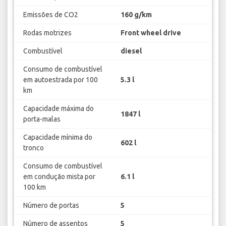
Emissões de CO2
160 g/km
Rodas motrizes
Front wheel drive
Combustível
diesel
Consumo de combustível
em autoestrada por 100
5.3 l
km
Capacidade máxima do
1847 l
porta-malas
Capacidade mínima do
602 l
tronco
Consumo de combustível
em condução mista por
6.1 l
100 km
Número de portas
5
Número de assentos
5