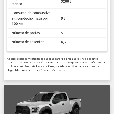
3200 l
tronco
Consumo de combustível
em condução mista por
9 l
100 km
Número de portas
5
Número de assentos
6, 7
As especificações mostradas são apenas para fins informativos, não podemos
garantir o modelo exato do veículo Ford Transit Passengervan e as especificações que
você receberá. Para detalhes específicos, você deve verificar com a empresa de
aluguel de carros em Fresno Yosemite Aeroporto.