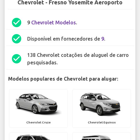
Chevrolet - Fresno Yosemite Aeroporto
check_circle
9
Chevrolet Modelos
.
check_circle
Disponível em fornecedores de
9
.
138 Chevrolet cotações de aluguel de carro
check_circle
pesquisadas.
Modelos populares de Chevrolet para alugar:
Chevrolet Cruze
Chevrolet Equinox