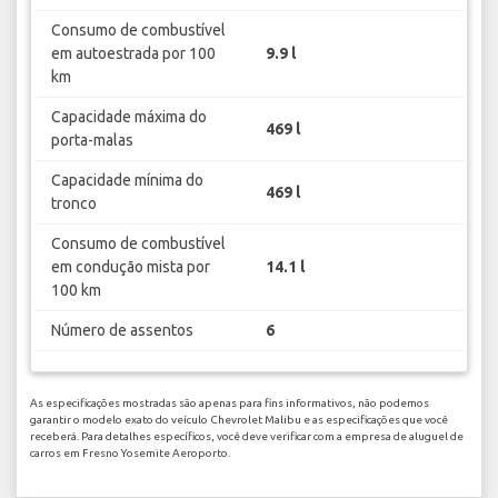
Consumo de combustível
em autoestrada por 100
9.9 l
km
Capacidade máxima do
469 l
porta-malas
Capacidade mínima do
469 l
tronco
Consumo de combustível
em condução mista por
14.1 l
100 km
Número de assentos
6
As especificações mostradas são apenas para fins informativos, não podemos
garantir o modelo exato do veículo Chevrolet Malibu e as especificações que você
receberá. Para detalhes específicos, você deve verificar com a empresa de aluguel de
carros em Fresno Yosemite Aeroporto.