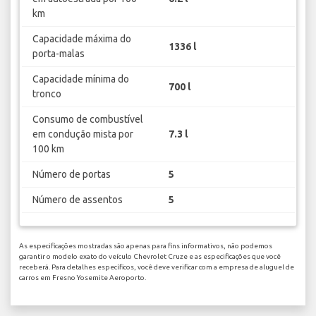
km
Capacidade máxima do
1336 l
porta-malas
Capacidade mínima do
700 l
tronco
Consumo de combustível
em condução mista por
7.3 l
100 km
Número de portas
5
Número de assentos
5
As especificações mostradas são apenas para fins informativos, não podemos
garantir o modelo exato do veículo Chevrolet Cruze e as especificações que você
receberá. Para detalhes específicos, você deve verificar com a empresa de aluguel de
carros em Fresno Yosemite Aeroporto.