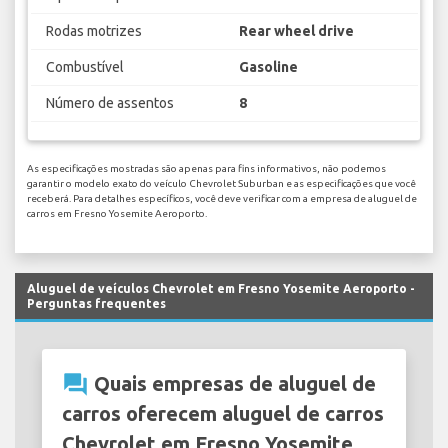
Rodas motrizes
Rear wheel drive
Combustível
Gasoline
Número de assentos
8
As especificações mostradas são apenas para fins informativos, não podemos
garantir o modelo exato do veículo Chevrolet Suburban e as especificações que você
receberá. Para detalhes específicos, você deve verificar com a empresa de aluguel de
carros em Fresno Yosemite Aeroporto.
Aluguel de veículos Chevrolet em Fresno Yosemite Aeroporto -
Perguntas frequentes
question_answer
Quais empresas de aluguel de
carros oferecem aluguel de carros
Chevrolet em Fresno Yosemite