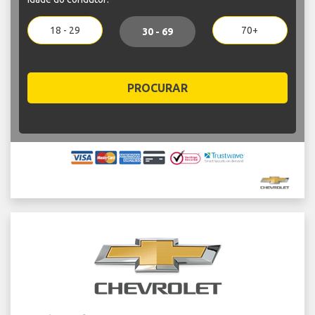
18 - 29
70+
30 - 69
PROCURAR