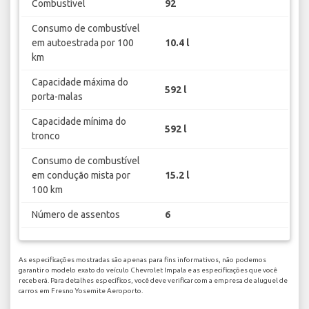
Combustível
92
Consumo de combustível
em autoestrada por 100
10.4 l
km
Capacidade máxima do
592 l
porta-malas
Capacidade mínima do
592 l
tronco
Consumo de combustível
em condução mista por
15.2 l
100 km
Número de assentos
6
As especificações mostradas são apenas para fins informativos, não podemos
garantir o modelo exato do veículo Chevrolet Impala e as especificações que você
receberá. Para detalhes específicos, você deve verificar com a empresa de aluguel de
carros em Fresno Yosemite Aeroporto.