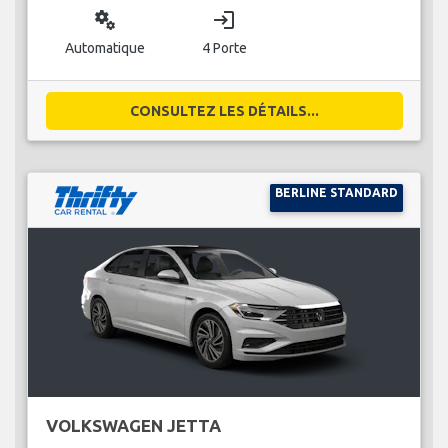
miscellaneous_services
login
Automatique
4 Porte
CONSULTEZ LES DÉTAILS...
BERLINE STANDARD
VOLKSWAGEN JETTA