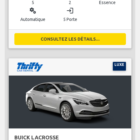
5
2
Essence
miscellaneous_services
login
Automatique
5 Porte
CONSULTEZ LES DÉTAILS...
LUXE
BUICK LACROSSE