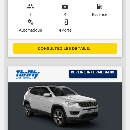
group
business_center
local_gas_station
5
4
Essence
miscellaneous_services
login
Automatique
4 Porte
CONSULTEZ LES DÉTAILS...
BERLINE INTERMÉDIAIRE