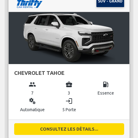
SUV - GRAND
CHEVROLET TAHOE
group
business_center
local_gas_station
7
3
Essence
miscellaneous_services
login
Automatique
5 Porte
CONSULTEZ LES DÉTAILS...