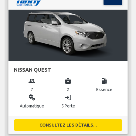
NISSAN QUEST
group
business_center
local_gas_station
7
2
Essence
miscellaneous_services
login
Automatique
5 Porte
CONSULTEZ LES DÉTAILS...