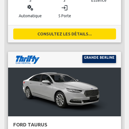
5
3
Essence
miscellaneous_services
login
Automatique
5 Porte
CONSULTEZ LES DÉTAILS...
GRANDE BERLINE
FORD TAURUS