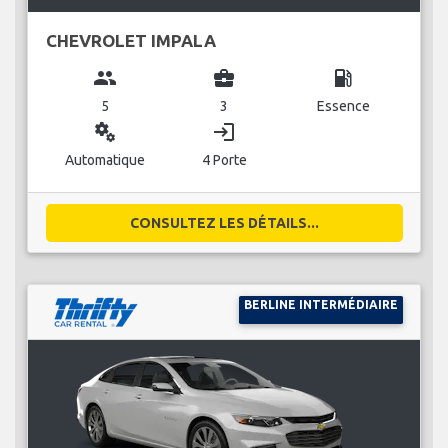
CHEVROLET IMPALA
group
business_center
local_gas_station
5
3
Essence
miscellaneous_services
login
Automatique
4 Porte
CONSULTEZ LES DÉTAILS...
BERLINE INTERMÉDIAIRE