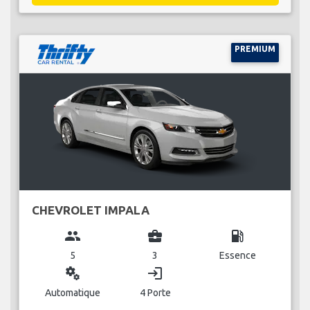
PREMIUM
CHEVROLET IMPALA
group
business_center
local_gas_station
5
3
Essence
miscellaneous_services
login
Automatique
4 Porte