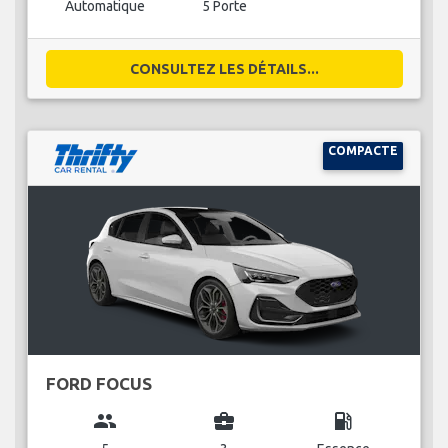
Automatique
5 Porte
CONSULTEZ LES DÉTAILS...
COMPACTE
FORD FOCUS
group
business_center
local_gas_station