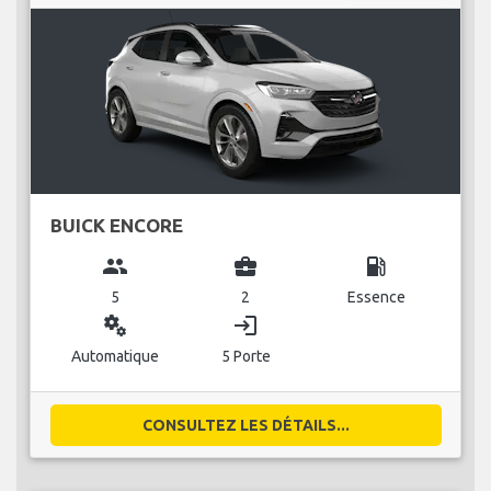
BUICK ENCORE
group
business_center
local_gas_station
5
2
Essence
miscellaneous_services
login
Automatique
5 Porte
CONSULTEZ LES DÉTAILS...