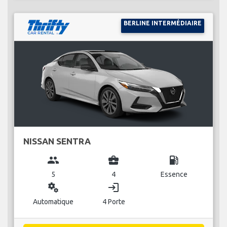
BERLINE INTERMÉDIAIRE
NISSAN SENTRA
group
business_center
local_gas_station
5
4
Essence
miscellaneous_services
login
Automatique
4 Porte