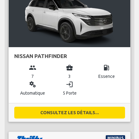
NISSAN PATHFINDER
group
business_center
local_gas_station
7
3
Essence
miscellaneous_services
login
Automatique
5 Porte
CONSULTEZ LES DÉTAILS...
MINIBUS