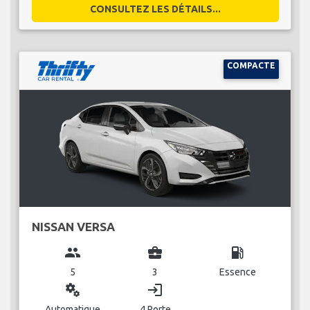
CONSULTEZ LES DÉTAILS...
COMPACTE
NISSAN VERSA
group
business_center
local_gas_station
5
3
Essence
miscellaneous_services
login
Automatique
4 Porte