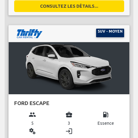
CONSULTEZ LES DÉTAILS...
SUV - MOYEN
FORD ESCAPE
group
business_center
local_gas_station
5
3
Essence
miscellaneous_services
login