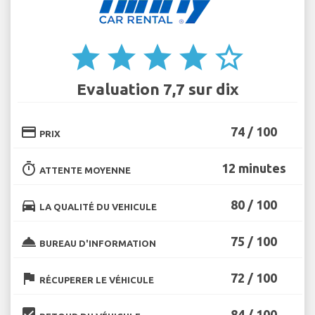
star
star
star
star
star_border
Evaluation 7,7 sur dix
credit_card
74 / 100
PRIX
timer
12 minutes
ATTENTE MOYENNE
directions_car
80 / 100
LA QUALITÉ DU VEHICULE
room_service
75 / 100
BUREAU D'INFORMATION
flag
72 / 100
RÉCUPERER LE VÉHICULE
beenhere
84 / 100