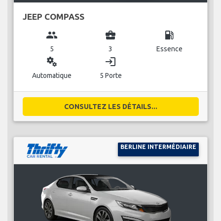
JEEP COMPASS
group
business_center
local_gas_station
5
3
Essence
miscellaneous_services
login
Automatique
5 Porte
CONSULTEZ LES DÉTAILS...
BERLINE INTERMÉDIAIRE