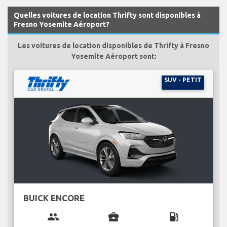
Quelles voitures de location Thrifty sont disponibles à
Fresno Yosemite Aéroport?
Les voitures de location disponibles de Thrifty à Fresno
Yosemite Aéroport sont:
SUV - PETIT
BUICK ENCORE
group
business_center
local_gas_station