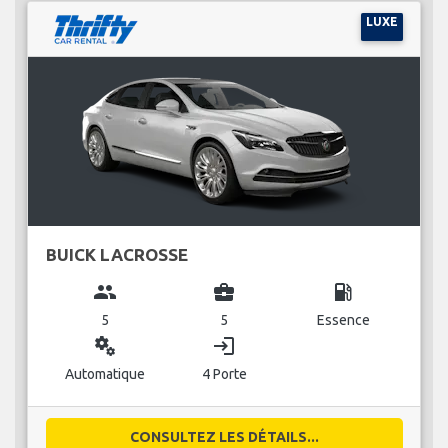
LUXE
BUICK LACROSSE
group
business_center
local_gas_station
5
5
Essence
miscellaneous_services
login
Automatique
4 Porte
CONSULTEZ LES DÉTAILS...