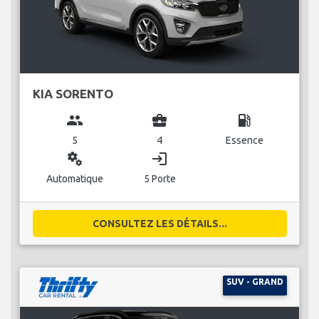
KIA SORENTO
group
business_center
local_gas_station
5
4
Essence
miscellaneous_services
login
Automatique
5 Porte
CONSULTEZ LES DÉTAILS...
SUV - GRAND