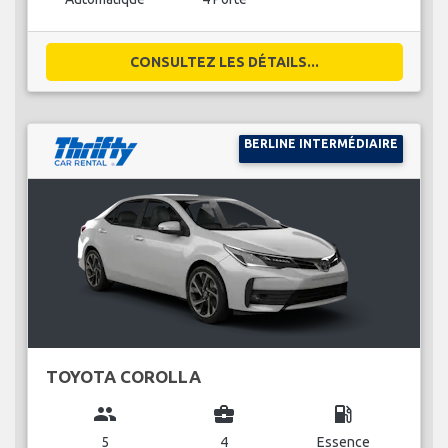
CONSULTEZ LES DÉTAILS...
BERLINE INTERMÉDIAIRE
TOYOTA COROLLA
group
business_center
local_gas_station
5
4
Essence