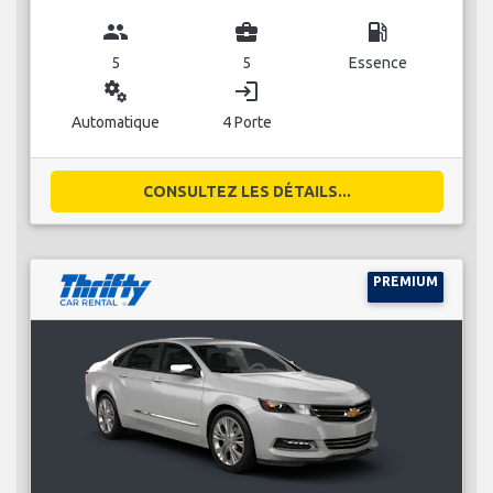
group
business_center
local_gas_station
5
5
Essence
miscellaneous_services
login
Automatique
4 Porte
CONSULTEZ LES DÉTAILS...
PREMIUM