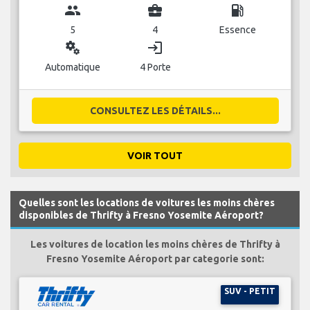
group
business_center
local_gas_station
5
4
Essence
miscellaneous_services
login
Automatique
4 Porte
CONSULTEZ LES DÉTAILS...
VOIR TOUT
Quelles sont les locations de voitures les moins chères
disponibles de Thrifty à Fresno Yosemite Aéroport?
Les voitures de location les moins chères de Thrifty à
Fresno Yosemite Aéroport par categorie sont:
SUV - PETIT