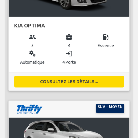
KIA OPTIMA
group
business_center
local_gas_station
5
4
Essence
miscellaneous_services
login
Automatique
4 Porte
CONSULTEZ LES DÉTAILS...
SUV - MOYEN