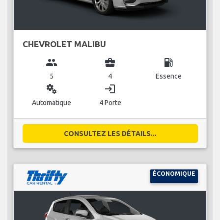
CHEVROLET MALIBU
group
business_center
local_gas_station
5
4
Essence
miscellaneous_services
login
Automatique
4 Porte
CONSULTEZ LES DÉTAILS...
ÉCONOMIQUE