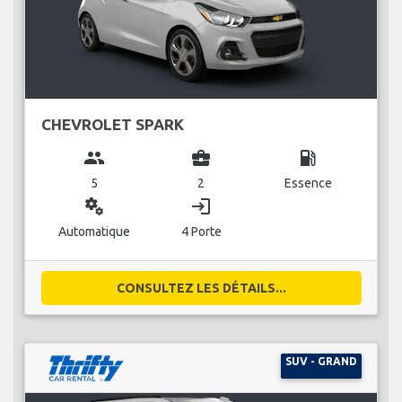
CHEVROLET SPARK
group
business_center
local_gas_station
5
2
Essence
miscellaneous_services
login
Automatique
4 Porte
CONSULTEZ LES DÉTAILS...
SUV - GRAND