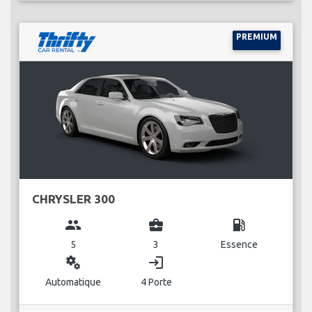
PREMIUM
CHRYSLER 300
group
business_center
local_gas_station
5
3
Essence
miscellaneous_services
login
Automatique
4 Porte