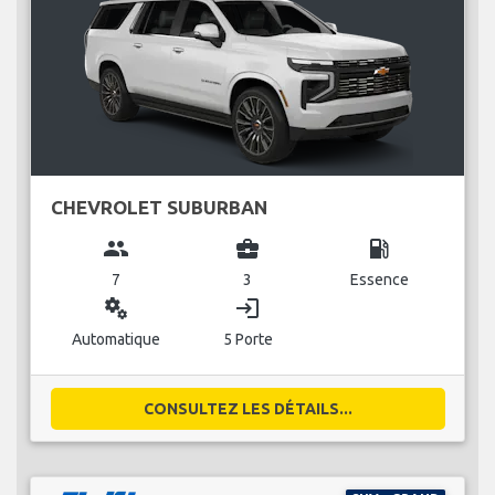
CHEVROLET SUBURBAN
group
business_center
local_gas_station
7
3
Essence
miscellaneous_services
login
Automatique
5 Porte
CONSULTEZ LES DÉTAILS...