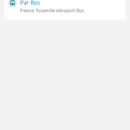
Par Bus
directions_bus
Fresno Yosemite Aéroport Bus