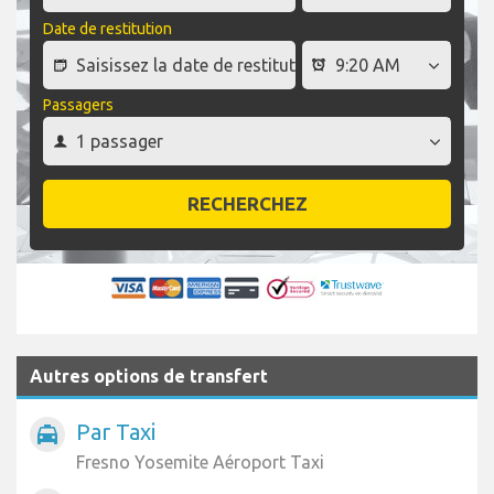
Date de restitution
Passagers
RECHERCHEZ
Autres options de transfert
Par Taxi
local_taxi
Fresno Yosemite Aéroport Taxi