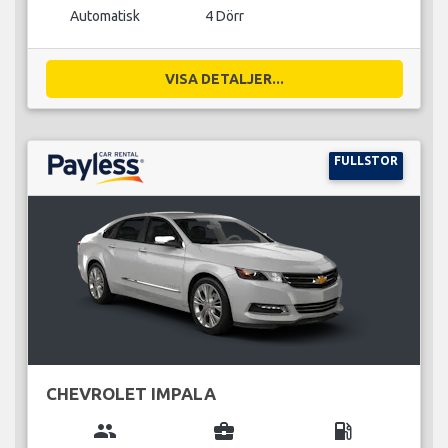
Automatisk
4 Dörr
VISA DETALJER...
FULLSTOR
CHEVROLET IMPALA
group
business_center
local_gas_station