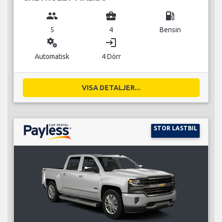
group
business_center
local_gas_station
5
4
Bensin
miscellaneous_services
login
Automatisk
4 Dörr
VISA DETALJER...
STOR LASTBIL