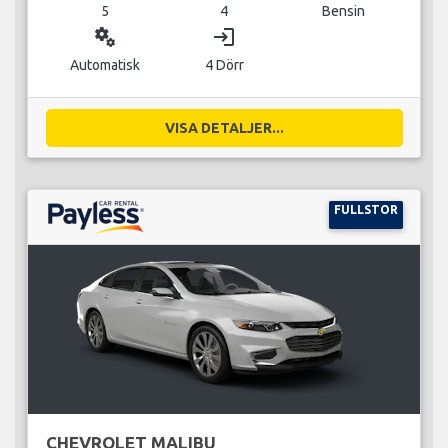
5
4
Bensin
miscellaneous_services
login
Automatisk
4 Dörr
VISA DETALJER...
FULLSTOR
CHEVROLET MALIBU