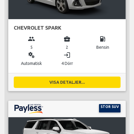
CHEVROLET SPARK
group
business_center
local_gas_station
5
2
Bensin
miscellaneous_services
login
Automatisk
4 Dörr
VISA DETALJER...
STOR SUV