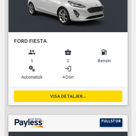
FORD FIESTA
group
business_center
local_gas_station
5
2
Bensin
miscellaneous_services
login
Automatisk
4 Dörr
VISA DETALJER...
FULLSTOR