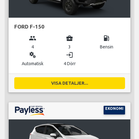
FORD F-150
group
business_center
local_gas_station
4
3
Bensin
miscellaneous_services
login
Automatisk
4 Dörr
VISA DETALJER...
EKONOMI