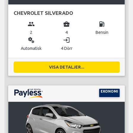
CHEVROLET SILVERADO
group
business_center
local_gas_station
2
4
Bensin
miscellaneous_services
login
Automatisk
4 Dörr
VISA DETALJER...
EKONOMI