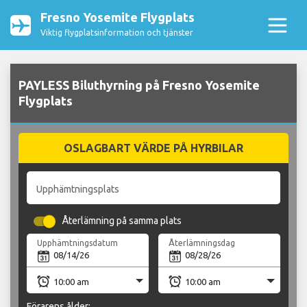
Fresno Yosemite Flygplats
Viktig flygplatsinformation och tjänster
PAYLESS Biluthyrning på Fresno Yosemite
Flygplats
OSLAGBART VÄRDE PÅ HYRBILAR
Upphämtningsplats
Återlämning på samma plats
Upphämtningsdatum
Återlämningsdag
Förarens ålder: