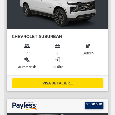
CHEVROLET SUBURBAN
group
business_center
local_gas_station
7
3
Bensin
miscellaneous_services
login
Automatisk
5 Dörr
VISA DETALJER...
STOR SUV