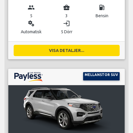
group
business_center
local_gas_station
5
3
Bensin
miscellaneous_services
login
Automatisk
5 Dörr
VISA DETALJER...
MELLANSTOR SUV