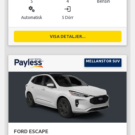
5
4
Bensin
miscellaneous_services
login
Automatisk
5 Dörr
VISA DETALJER...
MELLANSTOR SUV
FORD ESCAPE