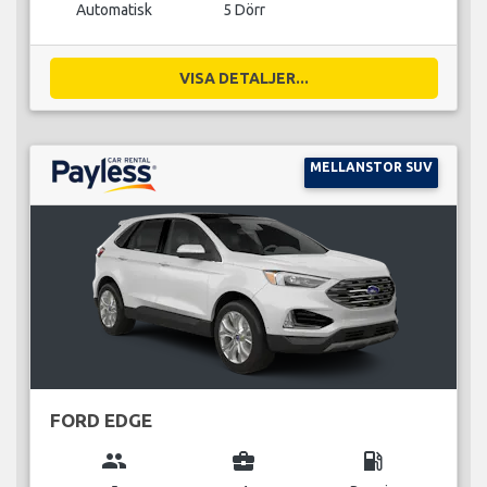
Automatisk
5 Dörr
VISA DETALJER...
MELLANSTOR SUV
FORD EDGE
group
business_center
local_gas_station