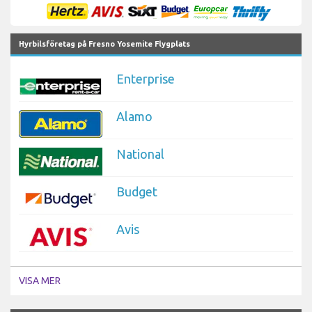
Hyrbilsföretag på Fresno Yosemite Flygplats
Enterprise
Alamo
National
Budget
Avis
VISA MER