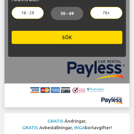
18 - 29
70+
30 - 69
SÖK
GRATIS
Ändringar,
GRATIS
Avbeställningar,
INGA
kortavgifter!