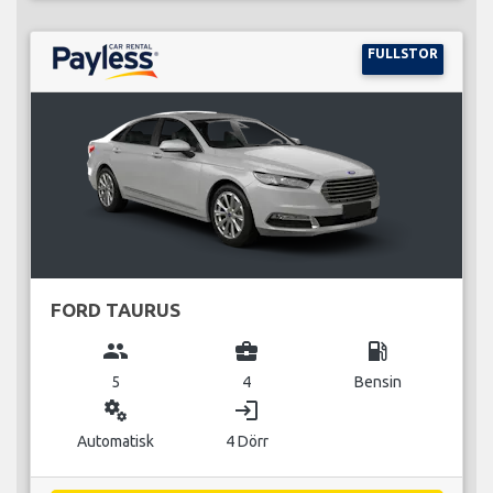
FULLSTOR
FORD TAURUS
group
business_center
local_gas_station
5
4
Bensin
miscellaneous_services
login
Automatisk
4 Dörr