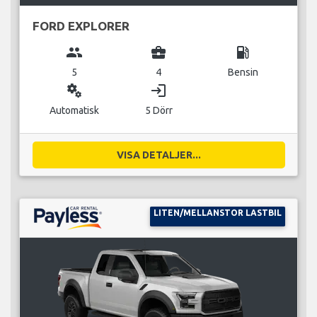
FORD EXPLORER
group
business_center
local_gas_station
5
4
Bensin
miscellaneous_services
login
Automatisk
5 Dörr
VISA DETALJER...
LITEN/MELLANSTOR LASTBIL