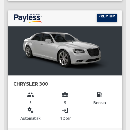
PREMIUM
CHRYSLER 300
group
business_center
local_gas_station
5
5
Bensin
miscellaneous_services
login
Automatisk
4 Dörr