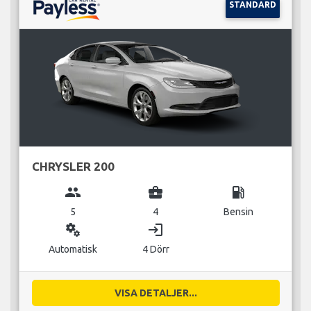
STANDARD
CHRYSLER 200
group
business_center
local_gas_station
5
4
Bensin
miscellaneous_services
login
Automatisk
4 Dörr
VISA DETALJER...