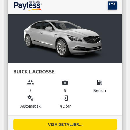
LYX
BUICK LACROSSE
group
business_center
local_gas_station
5
5
Bensin
miscellaneous_services
login
Automatisk
4 Dörr
VISA DETALJER...