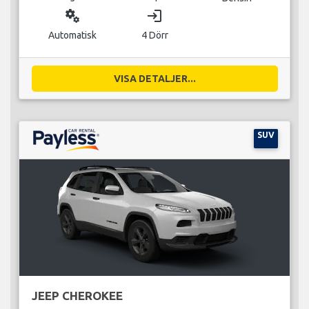
miscellaneous_services
login
Automatisk
4 Dörr
VISA DETALJER...
SUV
JEEP CHEROKEE