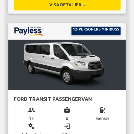
VISA DETALJER...
12-PERSONERS MINIBUSS
FORD TRANSIT PASSENGERVAN
group
business_center
local_gas_station
12
6
Bensin
miscellaneous_services
login