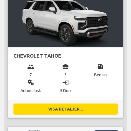
CHEVROLET TAHOE
group
business_center
local_gas_station
7
3
Bensin
miscellaneous_services
login
Automatisk
5 Dörr
VISA DETALJER...