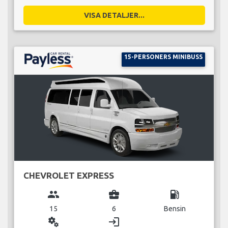
VISA DETALJER...
15-PERSONERS MINIBUSS
CHEVROLET EXPRESS
group
business_center
local_gas_station
15
6
Bensin
miscellaneous_services
login