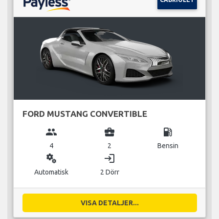
FORD MUSTANG CONVERTIBLE
group
business_center
local_gas_station
4
2
Bensin
miscellaneous_services
login
Automatisk
2 Dörr
VISA DETALJER...