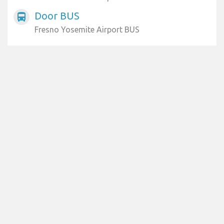
Door BUS
directions_bus
Fresno Yosemite Airport BUS