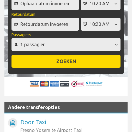
Retourdatum
Passagiers
ZOEKEN
Andere transferopties
Door Taxi
local_taxi
Fresno Yosemite Airport Taxi